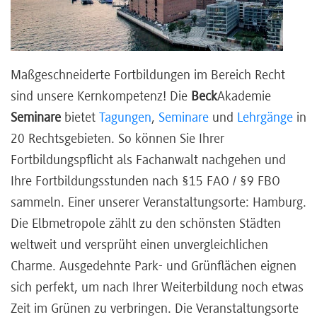
Referenten
Maßgeschneiderte Fortbildungen im Bereich Recht
sind unsere Kernkompetenz! Die
Beck
Akademie
Kontakt
Seminare
bietet
Tagungen
,
Seminare
und
Lehrgänge
in
20 Rechtsgebieten. So können Sie Ihrer
Über
Fortbildungspflicht als Fachanwalt nachgehen und
uns
Ihre Fortbildungsstunden nach §15 FAO / §9 FBO
sammeln. Einer unserer Veranstaltungsorte: Hamburg.
Die Elbmetropole zählt zu den schönsten Städten
Preisvorteile
weltweit und versprüht einen unvergleichlichen
Charme. Ausgedehnte Park- und Grünflächen eignen
sich perfekt, um nach Ihrer Weiterbildung noch etwas
FAQ
Zeit im Grünen zu verbringen. Die Veranstaltungsorte