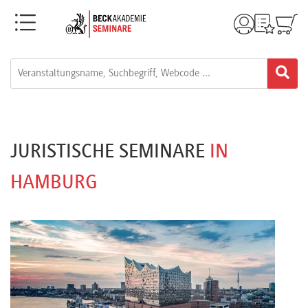
Menü
Rechtsgebiete
Alle
Fortbildungsformate
JURISTISCHE SEMINARE
IN
Live-
HAMBURG
Webinare
e-
Learnings