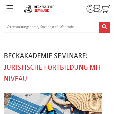
Menü
Rechtsgebiete
Alle
Fortbildungsformate
BECKAKADEMIE SEMINARE:
Live-
JURISTISCHE FORTBILDUNG MIT
Webinare
NIVEAU
e-
Learnings